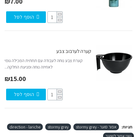
₪7.00
הוסף לסל
קערה לערבוב צבע
קערת צבע נוחה לעבודה עם תחתית המכילה גומי
לאחיזה נוחה ומניעת החלקה...
₪15.00
הוסף לסל
תגיות:
אפור סוער - stormy grey
stormy grey
direction - lariche
גווני אפור לשיער