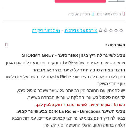
הוסף למועדפים
הוסף להשוואה
מובסס על 0 דירוגים.
-
נא לכתוב ביקורת
תאור המוצר
צבע לשיער לה ריץ בגוון אפור
סוער - STORMY GREY
צבעי השיער המגניבים של
בוהקים יותר ומקבלים את
הגוון
La
Riche
הרצוי בצורה טובה יותר
על
שיער בהיר או מובהר
.
ניתן לערבב את כל צבעי כיווני
Riche אחד עם השני על מנת ליצור
La
גוון ייחודי משלך.
יש להמתין עם החומר זמן רב יותר על שיער שעבר טיפול כימי,
לדוגמה סלסול בשיער, החלקת שיער או הבהרה בשיער.
הערה!
- גוון זה מיועד לשיער מובהר חזק פלטין לבן.
צבעי השיער La Riche - Directions אינם צבע שיער קבוע.
צבעי לה ריץ הינם צבעי שיער חצי קבועים עמידים, עמידות הצבע
תלויה בחוזק הגוון, הרגלי החפיפה וסוג השיער.