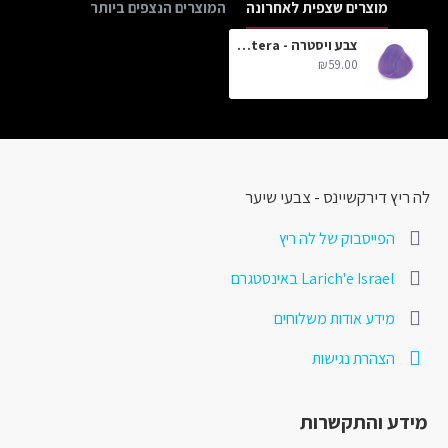
מוצרים שצפית לאחרונה
המוצרים הנצפים ביותר
צבע ויסטרה - Wistera
₪59.00
לה ריץ דירקשיינס - צבעי שיער
הפייסבוק של לה ריץ
Larich'e Israel באינסטגרם
מידע אודות משלוחים
הצהרת נגישות
מידע והתקשרות