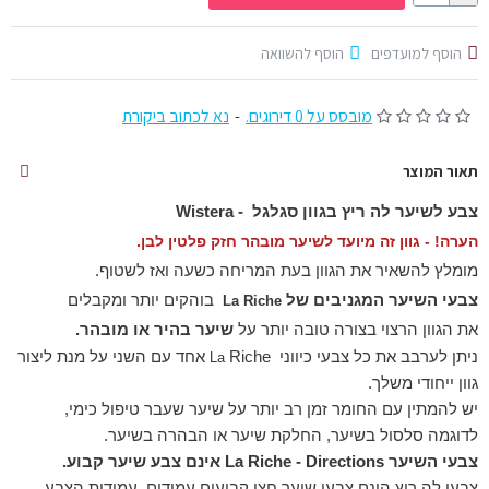
הוסף למועדפים
הוסף להשוואה
מובסס על 0 דירוגים.
-
נא לכתוב ביקורת
תאור המוצר
צבע לשיער לה ריץ בגוון סגלגל -
Wistera
הערה!
- גוון זה מיועד לשיער מובהר חזק פלטין לבן.
מומלץ להשאיר את הגוון בעת המריחה כשעה ואז לשטוף.
צבעי השיער המגניבים של
בוהקים יותר ומקבלים
La
Riche
את
הגוון הרצוי בצורה טובה יותר
על
שיער בהיר או מובהר
.
ניתן לערבב את כל צבעי כיווני
Riche אחד עם השני על מנת ליצור
La
גוון ייחודי משלך.
יש להמתין עם החומר זמן רב יותר על שיער שעבר טיפול כימי,
לדוגמה סלסול בשיער, החלקת שיער או הבהרה בשיער.
צבעי השיער La Riche - Directions אינם צבע שיער קבוע.
צבעי לה ריץ הינם צבעי שיער חצי קבועים עמידים, עמידות הצבע