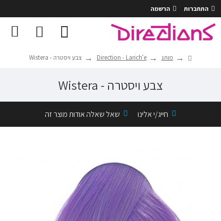
התחברות
הרשמה
מותג
Direction - Larich'e
צבע ויסטרה - Wistera
צבע ויסטרה - Wistera
חייג/י אלינו
שאל שאלה אודות מוצר זה