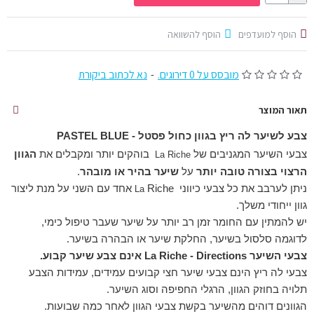
הוסף למועדפים
הוסף להשוואה
מובסס על 0 דירוגים.
-
נא לכתוב ביקורת
תאור המוצר
צבע לשיער לה ריץ בגוון
כחול פסטל - PASTEL BLUE
צבעי השיער המגניבים של
בוהקים יותר ומקבלים את
הגוון
La
Riche
הרצוי בצורה טובה יותר
על
שיער בהיר או מובהר
.
ניתן לערבב את כל צבעי כיווני
Riche אחד עם השני על מנת ליצור
La
גוון ייחודי משלך.
יש להמתין עם החומר זמן רב יותר על שיער שעבר טיפול כימי,
לדוגמה סלסול בשיער, החלקת שיער או הבהרה בשיער.
צבעי השיער La Riche - Directions אינם צבע שיער קבוע.
צבעי לה ריץ הינם צבעי שיער חצי קבועים עמידים, עמידות הצבע
תלויה בחוזק הגוון, הרגלי החפיפה וסוג השיער.
הגוונים דוהים מהשיער בקשת צבעי הגוון לאחר כמה שבועות.