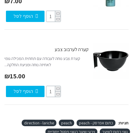
₪7.00
הוסף לסל
קערה לערבוב צבע
קערת צבע נוחה לעבודה עם תחתית המכילה גומי
לאחיזה נוחה ומניעת החלקה...
₪15.00
הוסף לסל
תגיות:
כתום אפרסק - peach
peach
direction - lariche
גווני כתום לשיער
צבעי שיער בגווני פסטל ייחודיים