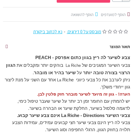
הוסף למועדפים
הוסף להשוואה
מובסס על 0 דירוגים.
-
נא לכתוב ביקורת
תאור המוצר
צבע לשיער לה ריץ בגוון
כתום אפרסק - PEACH
צבעי השיער המגניבים של
בוהקים יותר ומקבלים את
הגוון
La
Riche
הרצוי בצורה טובה יותר
על
שיער בהיר או מובהר
.
ניתן לערבב את כל צבעי כיווני
Riche אחד עם השני על מנת ליצור
La
גוון ייחודי משלך.
הערה!
- גוון זה מיועד לשיער מובהר חזק פלטין לבן.
יש להמתין עם החומר זמן רב יותר על שיער שעבר טיפול כימי,
לדוגמה סלסול בשיער, החלקת שיער או הבהרה בשיער.
צבעי השיער La Riche - Directions אינם צבע שיער קבוע.
צבעי לה ריץ הינם צבעי שיער חצי קבועים עמידים, עמידות הצבע
תלויה בחוזק הגוון, הרגלי החפיפה וסוג השיער.