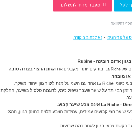
 לסל
מעבר מהיר לתשלום
וסף להשוואה
 דירוגים.
-
נא לכתוב ביקורת
בגוון
אדום רובינה - Rubine
ים של
בוהקים יותר ומקבלים את
הגוון הרצוי בצורה טובה
La
Riche
או מובהר
.
י כיווני
Riche אחד עם השני על מנת ליצור גוון ייחודי משלך.
La
 זמן רב יותר על שיער שעבר טיפול כימי, לדוגמה סלסול בשיער, החלקת
ר.
עי שיער חצי קבועים עמידים, עמידות הצבע תלויה בחוזק הגוון, הרגלי
ער בקשת צבעי הגוון לאחר כמה שבועות.