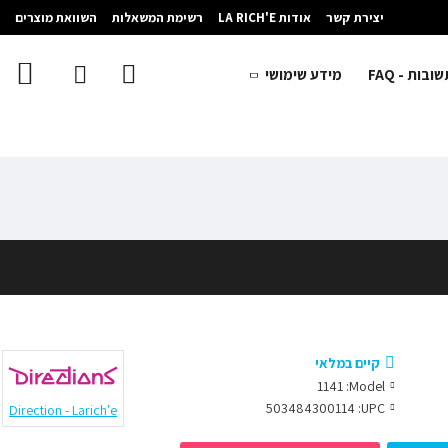
יצירת קשר
אודות LA RICH'E
רשימת המשאלות
השוואת מוצרים
בות - FAQ
מידע שימושי
קיים במלאי
1141
Model:
503484300114
UPC:
Direction - Larich'e