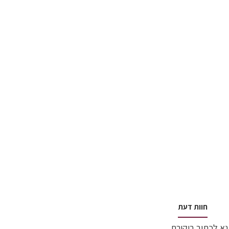
חוות דעת
נא לכתוב ביקורת