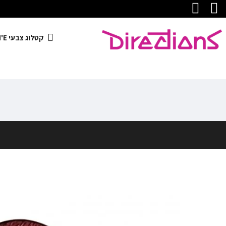
קטלוג צבעי LARICH'E