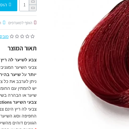
הוסף
הוסף למועדפים
ה
מובסס על 0
תאור המוצר
צבע לשיער לה ריץ 
צבעי השיער המגניב
יותר
על
שיער בהיר 
ניתן לערבב את כל צבע
יש להמתין עם החומר
שיער או הבהרה בשיע
צבעי השיער La Riche - Directions אינם צבע שיער קבוע.
צבעי לה ריץ הינם צב
החפיפה וסוג השיער.
הגוונים דוהים מהשי