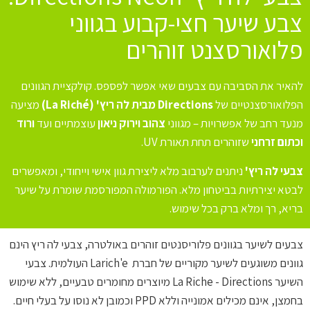
צבע שיער חצי-קבוע בגווני
פלואורסצנט זוהרים
להאיר את הסביבה עם צבעים שאי אפשר לפספס. קולקציית הגוונים
הפלואורסצנטיים של
Directions מבית לה ריץ' (La Riché)
מציעה
מנעד רחב של אפשרויות – מגווני
צהוב וירוק ניאון
עוצמתיים ועד
ורוד
וכתום זרחני
שזוהרים תחת תאורת UV.
צבעי לה ריץ'
ניתנים לערבוב מלא ליצירת גוון אישי וייחודי, ומאפשרים
לבטא יצירתיות בביטחון מלא. הפורמולה המפורסמת שומרת על שיער
בריא, רך ומלא ברק בכל שימוש.
צבעים לשיער בגוונים פלוריסנטים זוהרים באולטרה, צבעי לה ריץ הינם
גוונים משוגעים לשיער מקוריים של חברת Larich'e העולמית. צבעי
השיער La Riche - Directions מיוצרים מחומרים טבעיים, ללא שימוש
בחמצן, אינם מכילים אמונייה וללא PPD וכמובן לא נוסו על בעלי חיים.