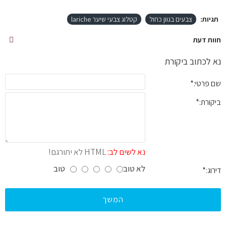
תגיות:
צבעים בגוון כחול
קטלוג צבעי שיער lariche
חוות דעת
נא לכתוב ביקורת
שם פרטי:
ביקורת:
נא לשים לב:
HTML לא יתורגם!
לא טוב
טוב
דירוג:
המשך