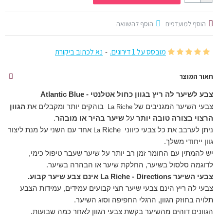
הוסף למועדפים
הוסף להשוואה
מובסס על 1 דירוגים.
-
נא לכתוב ביקורת
תאור המוצר
צבע לשיער לה ריץ בגוון
כחול אטלנטי - Atlantic Blue
צבעי השיער המגניבים של
בוהקים יותר ומקבלים את
הגוון
La
Riche
הרצוי בצורה טובה יותר
על
שיער בהיר או מובהר
.
ניתן לערבב את כל צבעי כיווני
Riche אחד עם השני על מנת ליצור
La
גוון ייחודי משלך.
יש להמתין עם החומר זמן רב יותר על שיער שעבר טיפול כימי,
לדוגמה סלסול בשיער, החלקת שיער או הבהרה בשיער.
צבעי השיער La Riche - Directions אינם צבע שיער קבוע.
צבעי לה ריץ הינם צבעי שיער חצי קבועים עמידים, עמידות הצבע
תלויה בחוזק הגוון, הרגלי החפיפה וסוג השיער.
הגוונים דוהים מהשיער בקשת צבעי הגוון לאחר כמה שבועות.