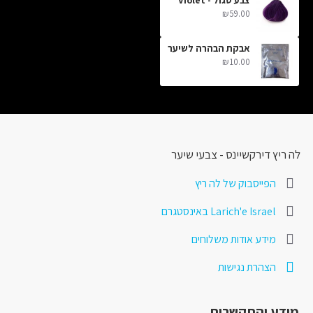
₪59.00
אבקת הבהרה לשיער
₪10.00
לה ריץ דירקשיינס - צבעי שיער
הפייסבוק של לה ריץ
Larich'e Israel באינסטגרם
מידע אודות משלוחים
הצהרת נגישות
מידע והתקשרות